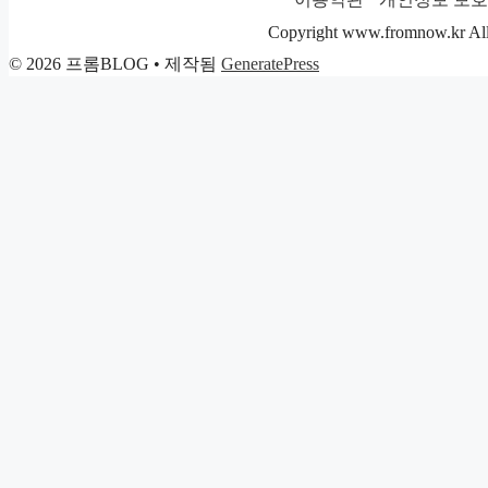
고
리
Copyright www.fromnow.kr All 
© 2026 프롬BLOG
• 제작됨
GeneratePress