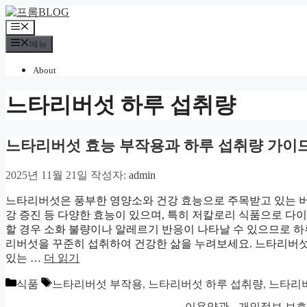
컨
텐
메
츠
뉴
메뉴
로
건
About
너
뛰
느타리버섯 하루 섭취량
기
느타리버섯 효능 부작용과 하루 섭취량 가이
2025년 11월 21일
작성자:
admin
느타리버섯은 풍부한 영양소와 건강 효능으로 주목받고 있는 버섯
강 증진 등 다양한 효능이 있으며, 특히 저칼로리 식품으로 다
할 경우 소화 불량이나 알레르기 반응이 나타날 수 있으므로 하루 
리버섯을 꾸준히 섭취하여 건강한 삶을 누려보세요. 느타리버섯
있는 …
더 읽기
카
태
식품
느타리버섯 부작용
,
느타리버섯 하루 섭취량
,
느타리
테
그
이용약관
개인정보 보