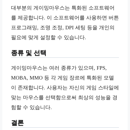
대부분의 게이밍마우스는 특화된 소프트웨어
를 제공합니다. 이 소프트웨어를 사용하면 버튼
프로그래밍, 조명 조정, DPI 세팅 등을 개인의
필요에 맞게 설정할 수 있습니다.
종류 및 선택
게이밍마우스는 여러 종류가 있으며, FPS,
MOBA, MMO 등 각 게임 장르에 특화된 모델
이 존재합니다. 사용자는 자신의 게임 스타일에
맞는 마우스를 선택함으로써 최상의 성능을 경
험할 수 있습니다.
결론