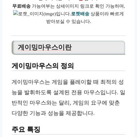
무료배송
가능여부는 상세이미지 링크로 확인 가능하며,
로켓배송
상품이라 빠르게
받아보실 수 있습니다.
게이밍마우스이란
게이밍마우스의 정의
게이밍마우스는 게임을 플레이할 때 최적의 성
능을 발휘하도록 설계된 전용 마우스입니다. 일
반적인 마우스와는 달리, 게임의 요구에 맞춘
다양한 기능과 성능을 제공합니다.
주요 특징