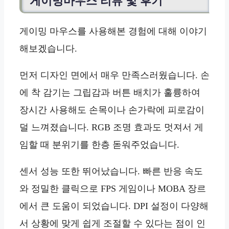
게이밍마우스 리뷰 및 후기
게이밍 마우스를 사용해본 경험에 대해 이야기
해보겠습니다.
먼저 디자인 면에서 매우 만족스러웠습니다. 손
에 착 감기는 그립감과 버튼 배치가 훌륭하여
장시간 사용해도 손목이나 손가락에 피로감이
덜 느껴졌습니다. RGB 조명 효과도 멋져서 게
임할 때 분위기를 한층 돋워주었습니다.
센서 성능 또한 뛰어났습니다. 빠른 반응 속도
와 정밀한 클릭으로 FPS 게임이나 MOBA 장르
에서 큰 도움이 되었습니다. DPI 설정이 다양해
서 상황에 맞게 쉽게 조절할 수 있다는 점이 인