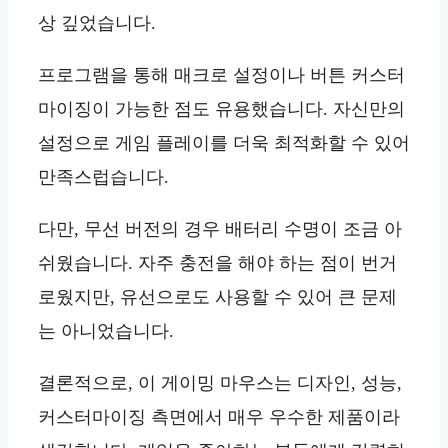
상 깊었습니다.
프로그램을 통해 매크로 설정이나 버튼 커스터
마이징이 가능한 점도 유용했습니다. 자신만의
설정으로 게임 플레이를 더욱 최적화할 수 있어
만족스럽습니다.
다만, 무선 버전의 경우 배터리 수명이 조금 아
쉬웠습니다. 자주 충전을 해야 하는 점이 번거
로웠지만, 유선으로도 사용할 수 있어 큰 문제
는 아니었습니다.
결론적으로, 이 게이밍 마우스는 디자인, 성능,
커스터마이징 측면에서 매우 우수한 제품이라