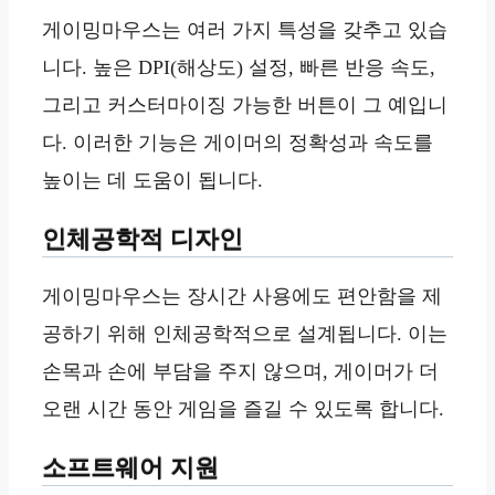
게이밍마우스는 여러 가지 특성을 갖추고 있습
니다. 높은 DPI(해상도) 설정, 빠른 반응 속도,
그리고 커스터마이징 가능한 버튼이 그 예입니
다. 이러한 기능은 게이머의 정확성과 속도를
높이는 데 도움이 됩니다.
인체공학적 디자인
게이밍마우스는 장시간 사용에도 편안함을 제
공하기 위해 인체공학적으로 설계됩니다. 이는
손목과 손에 부담을 주지 않으며, 게이머가 더
오랜 시간 동안 게임을 즐길 수 있도록 합니다.
소프트웨어 지원