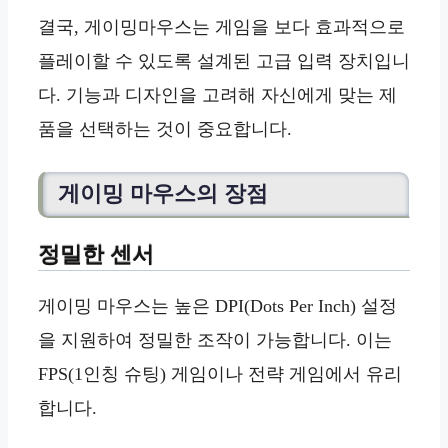
결국, 게이밍마우스는 게임을 보다 효과적으로
플레이할 수 있도록 설계된 고급 입력 장치입니
다. 기능과 디자인을 고려해 자신에게 맞는 제
품을 선택하는 것이 중요합니다.
게이밍 마우스의 장점
정밀한 센서
게이밍 마우스는 높은 DPI(Dots Per Inch) 설정
을 지원하여 정밀한 조작이 가능합니다. 이는
FPS(1인칭 슈팅) 게임이나 전략 게임에서 유리
합니다.