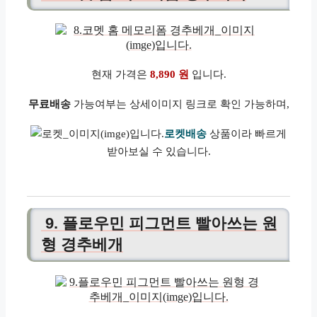
현재 가격은
8,890 원
입니다.
무료배송
가능여부는 상세이미지 링크로 확인 가능하며,
로켓배송
상품이라 빠르게
받아보실 수 있습니다.
9. 플로우민 피그먼트 빨아쓰는 원
형 경추베개