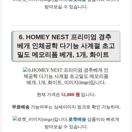
받아보실 수 있습니다.
6. HOMEY NEST 프리미엄 경추
베개 인체공학 다기능 사계절 초고
밀도 메모리폼 베개, 1개, 화이트
현재 가격은
51,800 원
입니다.
무료배송
가능여부는 상세이미지 링크로 확인 가능하며,
로켓배송
상품이라 빠르게
받아보실 수 있습니다.