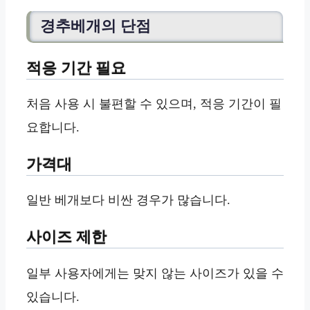
경추베개의 단점
적응 기간 필요
처음 사용 시 불편할 수 있으며, 적응 기간이 필
요합니다.
가격대
일반 베개보다 비싼 경우가 많습니다.
사이즈 제한
일부 사용자에게는 맞지 않는 사이즈가 있을 수
있습니다.