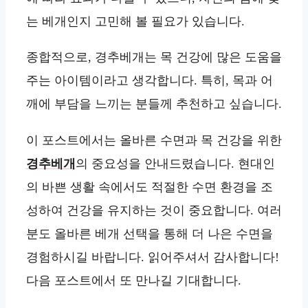
는 베개인지 고민해 볼 필요가 있습니다.
종합적으로, 경추베개는 목 건강에 많은 도움을
주는 아이템이라고 생각합니다. 특히, 목과 어
깨에 부담을 느끼는 분들께 추천하고 싶습니다.
이 포스트에서는 올바른 수면과 목 건강을 위한
경추베개
의 중요성을 안내드렸습니다. 현대인
의 바쁜 생활 속에서도 적절한 수면 환경을 조
성하여 건강을 유지하는 것이 중요합니다. 여러
분도 올바른 베개 선택을 통해 더 나은 수면을
경험하시길 바랍니다. 읽어주셔서 감사합니다!
다음 포스트에서 또 만나길 기대합니다.