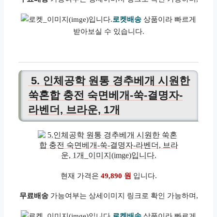
로켓배송
상품이라 빠르게
받아보실 수 있습니다.
5. 인체공학 원통 경추베개 시원한
쑥혼합 충전 숙면베개-쑥-결명자-
라벤더, 브라운, 1개
현재 가격은
49,890 원
입니다.
무료배송
가능여부는 상세이미지 링크로 확인 가능하며,
로켓배송
상품이라 빠르게