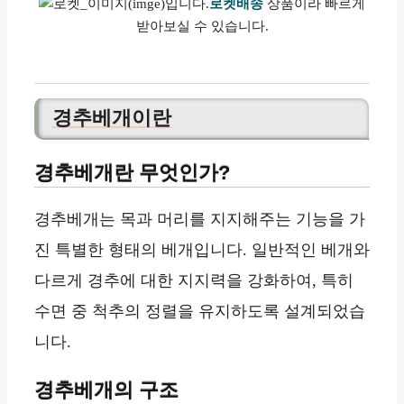
로켓배송
상품이라 빠르게
받아보실 수 있습니다.
경추베개이란
경추베개란 무엇인가?
경추베개는 목과 머리를 지지해주는 기능을 가
진 특별한 형태의 베개입니다. 일반적인 베개와
다르게 경추에 대한 지지력을 강화하여, 특히
수면 중 척추의 정렬을 유지하도록 설계되었습
니다.
경추베개의 구조