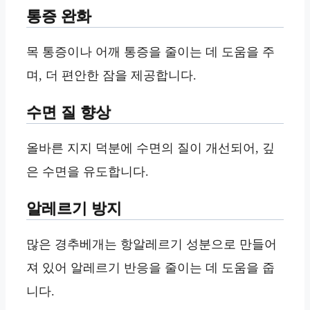
통증 완화
목 통증이나 어깨 통증을 줄이는 데 도움을 주
며, 더 편안한 잠을 제공합니다.
수면 질 향상
올바른 지지 덕분에 수면의 질이 개선되어, 깊
은 수면을 유도합니다.
알레르기 방지
많은 경추베개는 항알레르기 성분으로 만들어
져 있어 알레르기 반응을 줄이는 데 도움을 줍
니다.