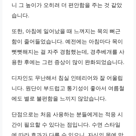
니 그 높이가 오히려 더 편안함을 주는 것 같았
습니다.
또한, 아침에 일어났을 때 느껴지는 목의 뻐근
함이 줄어들었습니다. 예전에는 아침마다 목이
뻣뻣해지는 걸 자주 경험했는데, 경추베개를 사
용한 후에는 그런 증상이 많이 완화되었습니다.
디자인도 무난해서 침실 인테리어와 잘 어울립
니다. 원단이 부드럽고 통기성이 좋아서 여름철
에도 별로 불편함을 느끼지 않았습니다.
단점으로는 처음 사용하는 분들에게는 적응 시
간이 필요할 수 있다는 점입니다. 수면 스타일
에 따라 효과가 다를 수 있으니, 자신의 몸에 맞