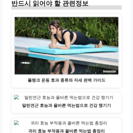
반드시 읽어야 할 관련정보
플랭크 운동 효과 종류와 자세 완벽 가이드
말린연근 효능과 올바른 먹는법으로 건강 챙기기
귀리 효능 부작용과 올바른 먹는법 총정리