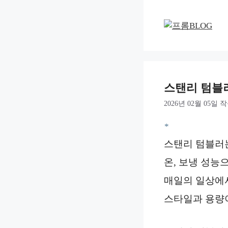
컨
텐
츠
로
건
너
뛰
스탠리 텀블러
기
2026년 02월 05일
작
*
스탠리 텀블러는
온, 보냉 성능
매일의 일상에서
스타일과 용량이