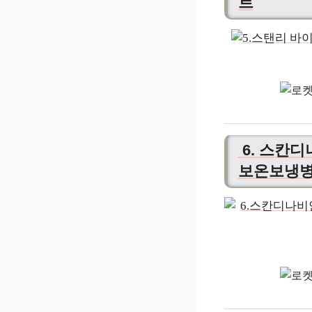
트
6. 스칸디
보온보냉병 