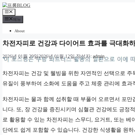
컨
텐
메
츠
뉴
메뉴
로
건
About
너
차전자피로 건강과 다이어트 효과를 극대화하
뛰
기
2026년 01월 29일
2026년 01월 12일
작성자:
admin
*
차전자피는 건강 및 웰빙을 위한 자연적인 선택으로 주목
유질이 풍부하여 소화에 도움을 주고 체중 관리에 효과
차전자피는 물과 함께 섭취할 때 부풀어 오르면서 포만
니다. 또, 장 건강을 증진시키며 심혈관 건강에도 긍정적
로 활용할 수 있는 차전자피는 스무디, 요거트, 또는 베
단에도 쉽게 포함할 수 있습니다. 건강한 식생활을 원하