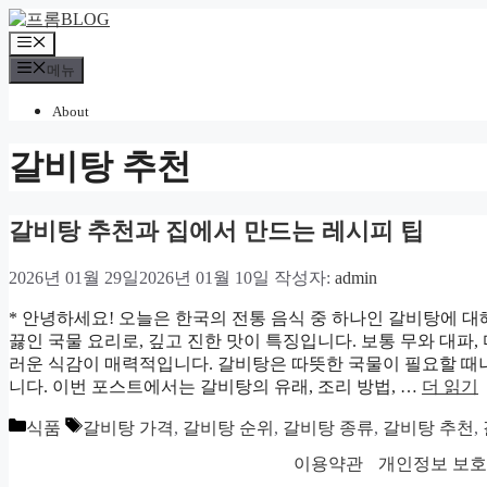
컨
텐
메
츠
뉴
메뉴
로
건
About
너
뛰
갈비탕 추천
기
갈비탕 추천과 집에서 만드는 레시피 팁
2026년 01월 29일
2026년 01월 10일
작성자:
admin
* 안녕하세요! 오늘은 한국의 전통 음식 중 하나인 갈비탕에 
끓인 국물 요리로, 깊고 진한 맛이 특징입니다. 보통 무와 대파,
러운 식감이 매력적입니다. 갈비탕은 따뜻한 국물이 필요할 때나
니다. 이번 포스트에서는 갈비탕의 유래, 조리 방법, …
더 읽기
카
태
식품
갈비탕 가격
,
갈비탕 순위
,
갈비탕 종류
,
갈비탕 추천
,
테
그
이용약관
개인정보 보
고