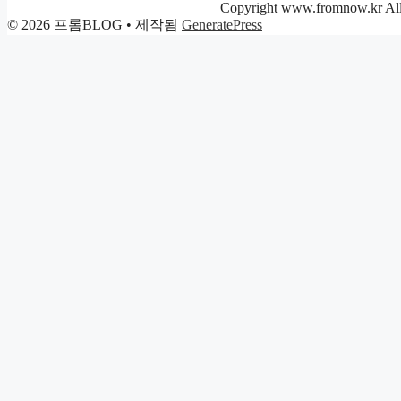
리
Copyright www.fromnow.kr All 
© 2026 프롬BLOG
• 제작됨
GeneratePress