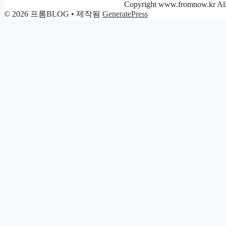
리
Copyright www.fromnow.kr All 
© 2026 프롬BLOG
• 제작됨
GeneratePress