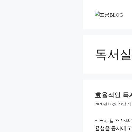
컨
텐
츠
로
건
너
뛰
독서실
기
효율적인 독
2026년 06월 23일
작
* 독서실 책상은
율성을 동시에 고