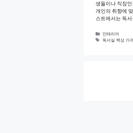
생들이나 직장인들
개인의 취향에 맞
스트에서는 독서
카
인테리어
테
태
독서실 책상 가
고
그
리