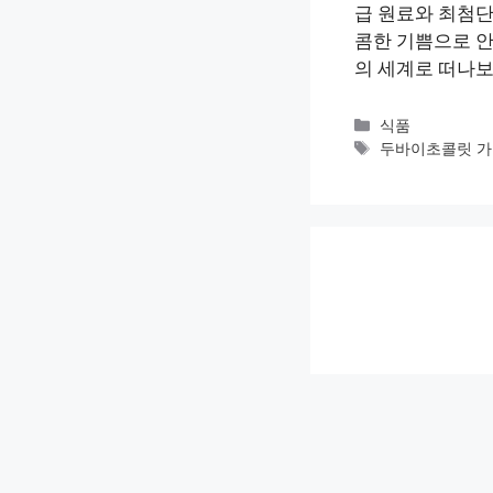
급 원료와 최첨단
콤한 기쁨으로 
의 세계로 떠나보
카
식품
테
태
두바이초콜릿 
고
그
리