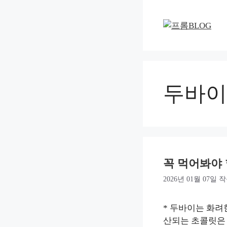
컨
텐
츠
로
건
너
뛰
두바이
기
꼭 먹어봐야
2026년 01월 07일
작
* 두바이는 화려
산되는 초콜릿은 