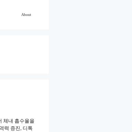
About
어 체내 흡수율을
역력 증진, 디톡