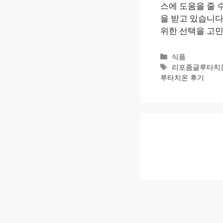
스에 도움을 줄 
을 받고 있습니다
위한 선택을 고민
카
식품
테
태
리포좀글루타치
고
그
루타치온 후기
리