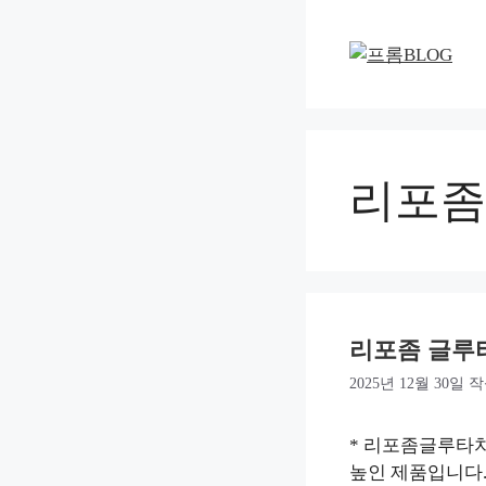
컨
텐
츠
로
건
너
뛰
리포좀
기
리포좀 글루
2025년 12월 30일
작
* 리포좀글루타
높인 제품입니다.