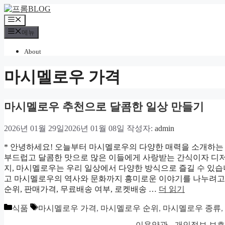
컨
텐
메
츠
뉴
메뉴
로
건
About
너
뛰
마시멜로우 가격
기
마시멜로우 추천으로 달콤한 일상 만들기
2026년 01월 29일
2026년 01월 08일
작성자:
admin
* 안녕하세요! 오늘부터 마시멜로우의 다양한 매력을 소개하
부드럽고 달콤한 맛으로 많은 이들에게 사랑받는 간식이자 디저
지, 마시멜로우는 우리 일상에서 다양한 방식으로 즐길 수 있습니
고 마시멜로우의 역사와 문화까지 흥미로운 이야기를 나누려고 
순위, 판매가격, 무료배송 여부, 로켓배송 …
더 읽기
카
태
식품
마시멜로우 가격
,
마시멜로우 순위
,
마시멜로우 종류
,
테
그
이용약관
개인정보 보