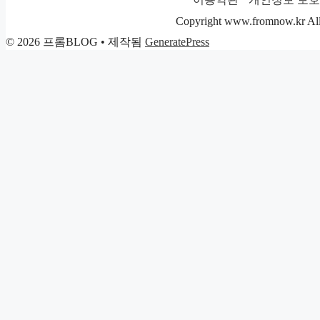
고
리
Copyright www.fromnow.kr All 
© 2026 프롬BLOG
• 제작됨
GeneratePress