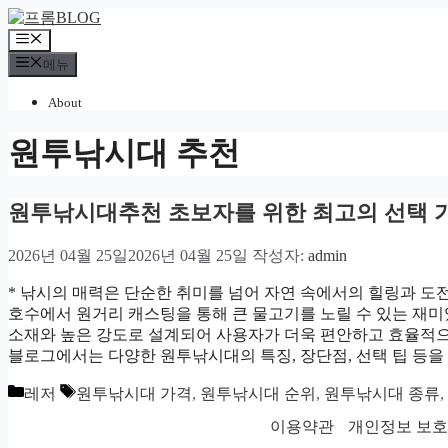
컨
텐
메
츠
뉴
메뉴
로
건
About
너
뛰
원투낚시대 추천
기
원투낚시대추천 초보자를 위한 최고의 선택 
2026년 04월 25일
2026년 04월 25일
작성자:
admin
* 낚시의 매력은 단순한 취미를 넘어 자연 속에서의 힐링과 도
호수에서 원거리 캐스팅을 통해 큰 물고기를 노릴 수 있는 재
소재와 높은 강도로 설계되어 사용자가 더욱 편안하고 효율적으
블로그에서는 다양한 원투낚시대의 특징, 장단점, 선택 팁 등을
카
태
레저
원투낚시대 가격
,
원투낚시대 순위
,
원투낚시대 종류
,
테
그
이용약관
개인정보 보
고