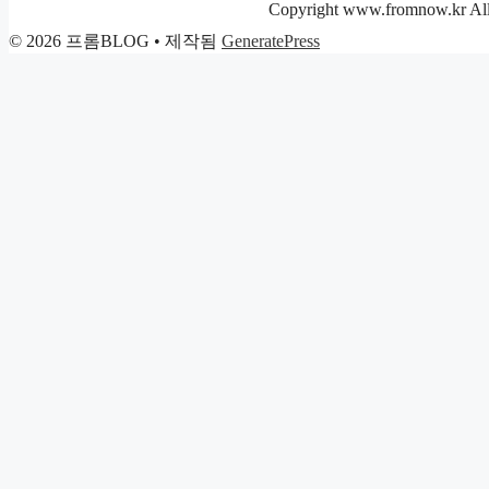
리
Copyright www.fromnow.kr All 
© 2026 프롬BLOG
• 제작됨
GeneratePress