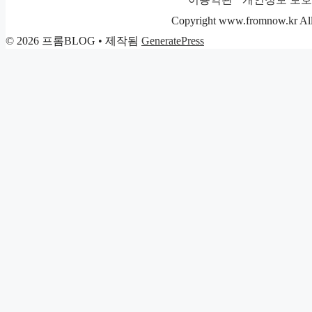
고
리
Copyright www.fromnow.kr All 
© 2026 프롬BLOG
• 제작됨
GeneratePress