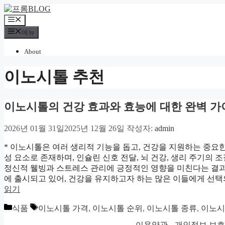
컨
텐
메
츠
뉴
메뉴
로
건
About
너
뛰
이노시톨 추천
기
이노시톨의 건강 효과와 효능에 대한 완벽 가
2026년 01월 31일
2025년 12월 26일
작성자:
admin
* 이노시톨은 여러 생리적 기능을 돕고, 건강을 지원하는 중요
성 요소로 존재하며, 인슐린 신호 전달, 뇌 건강, 생리 주기의
정신적 웰빙과 스트레스 관리에 긍정적인 영향을 미친다는 결과
에 출시되고 있어, 건강을 유지하고자 하는 많은 이들에게 선
읽기
카
태
식품
이노시톨 가격
,
이노시톨 순위
,
이노시톨 종류
,
이노시
테
그
이용약관
개인정보 보