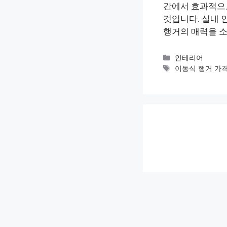
간에서 효과적으로
것입니다. 실내 
행거의 매력을 소
카
인테리어
테
태
이동식 행거 가
고
그
리