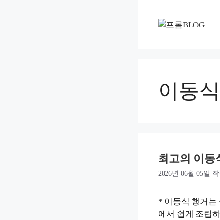
컨
텐
츠
로
건
너
뛰
이동식
기
최고의 이동
2026년 06월 05일
작
* 이동식 행거는
에서 쉽게 조립하