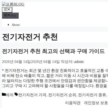
컨
텐
메
츠
뉴
메뉴
로
건
About
너
뛰
전기자전거 추천
기
전기자전거 추천 최고의 선택과 구매 가이드
2026년 04월 14일
2026년 04월 14일
작성자:
admin
* 전기자전거는 최근 몇 년간 환경 친화적이고 효율적인 교통 
에 비해 탄소 배출이 적고, 짧은 거리 이동 시 시간과 비용을 절
라 달라지는 다양한 주행 조건에서 안정감과 편안함을 제공합니
그리고 구매 시 고려해야 할 사항들을 다룰 예정입니다. 환경
카
태
레저
전기자전거 가격
,
전기자전거 순위
,
전기자전거 종류
,
테
그
이용약관
개인정보 보
고