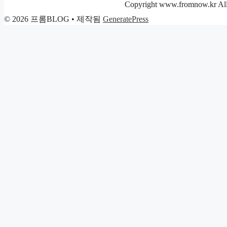
리
Copyright www.fromnow.kr All 
© 2026 프롬BLOG
• 제작됨
GeneratePress