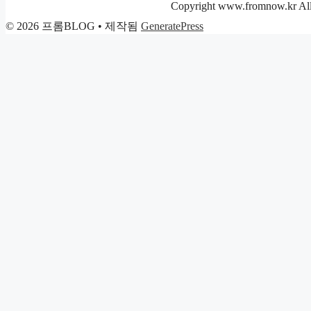
리
Copyright www.fromnow.kr All 
© 2026 프롬BLOG
• 제작됨
GeneratePress