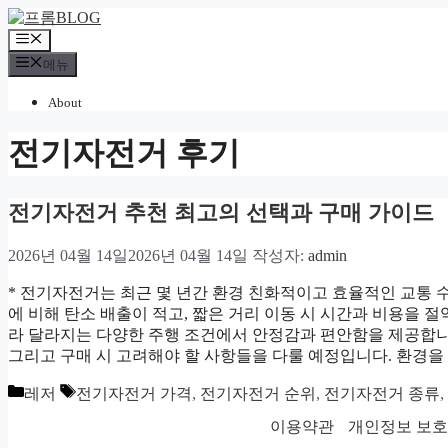
컨
텐
메
츠
뉴
메뉴
로
건
About
너
뛰
전기자전거 후기
기
전기자전거 추천 최고의 선택과 구매 가이드
2026년 04월 14일
2026년 04월 14일
작성자:
admin
* 전기자전거는 최근 몇 년간 환경 친화적이고 효율적인 교통 
에 비해 탄소 배출이 적고, 짧은 거리 이동 시 시간과 비용을 절
라 달라지는 다양한 주행 조건에서 안정감과 편안함을 제공합니
그리고 구매 시 고려해야 할 사항들을 다룰 예정입니다. 환경
카
태
레저
전기자전거 가격
,
전기자전거 순위
,
전기자전거 종류
,
테
그
이용약관
개인정보 보
고