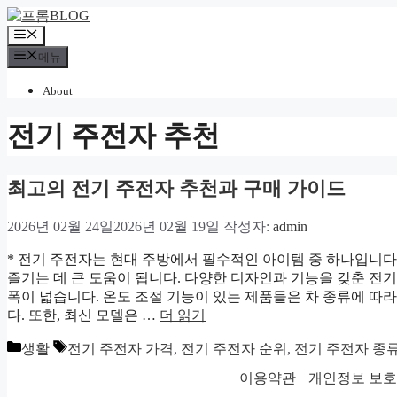
컨
텐
메
츠
뉴
메뉴
로
건
About
너
뛰
전기 주전자 추천
기
최고의 전기 주전자 추천과 구매 가이드
2026년 02월 24일
2026년 02월 19일
작성자:
admin
* 전기 주전자는 현대 주방에서 필수적인 아이템 중 하나입니다
즐기는 데 큰 도움이 됩니다. 다양한 디자인과 기능을 갖춘 전
폭이 넓습니다. 온도 조절 기능이 있는 제품들은 차 종류에 따라
다. 또한, 최신 모델은 …
더 읽기
카
태
생활
전기 주전자 가격
,
전기 주전자 순위
,
전기 주전자 종
테
그
이용약관
개인정보 보
고