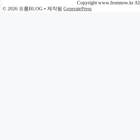
리
Copyright www.fromnow.kr All 
© 2026 프롬BLOG
• 제작됨
GeneratePress