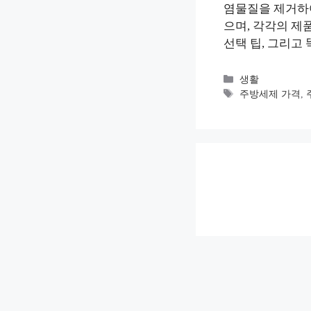
염물질을 제거하여
으며, 각각의 제
선택 팁, 그리고
카
생활
테
태
주방세제 가격
,
고
그
리