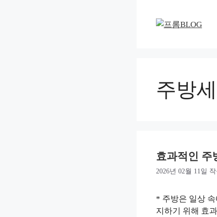
컨
텐
츠
로
건
너
뛰
주방세
기
효과적인 주
2026년 02월 11일
작
* 주방은 일상 
지하기 위해 효