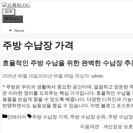
컨
텐
메
츠
뉴
메뉴
로
건
About
너
뛰
주방 수납장 가격
기
효율적인 주방 수납을 위한 완벽한 수납장 추
2026년 06월 16일
2026년 06월 08일
작성자:
admin
* 주방은 우리의 생활에서 중요한 공간이며, 깔끔하고 정돈된 
은 이러한 정리를 도와주는 핵심 가구입니다. 효율적인 수납을 
용품을 손쉽게 찾을 수 있도록 해줍니다. 다양한 디자인과 기능
반영하면서도 실용성을 챙길 수 있습니다. 이번 블로그 포스트
카
태
인테리어
주방 수납장 가격
,
주방 수납장 순위
,
주방 수납장
테
그
이용약관
개인정보 보
고