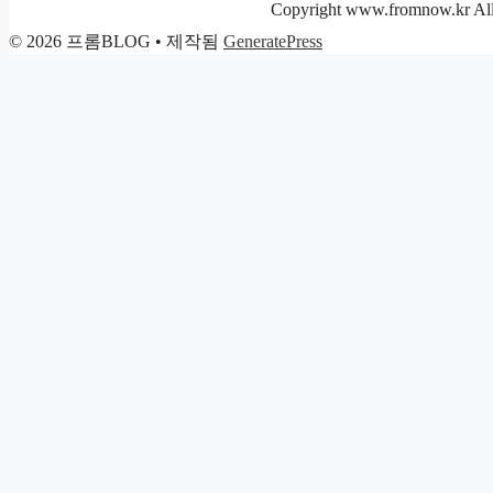
리
Copyright www.fromnow.kr All 
© 2026 프롬BLOG
• 제작됨
GeneratePress