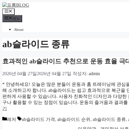
컨
텐
메
츠
뉴
메뉴
로
건
About
너
뛰
ab슬라이드 종류
기
효과적인 ab슬라이드 추천으로 운동 효율 
2026년 04월 27일
2026년 04월 27일
작성자:
admin
* 안녕하세요! 오늘은 많은 분들이 운동과 홈 트레이닝에 관심을 
해 소개하고자 합니다. ab슬라이드는 쉽고 효과적으로 복근을 
편하게 사용할 수 있습니다. 사용자 친화적인 디자인과 다양한
구나 활용할 수 있는 장점이 있습니다. 운동의 즐거움과 결과를 
기
카
태
레저
ab슬라이드 가격
,
ab슬라이드 순위
,
ab슬라이드 종류
,
테
그
이용약관
개인정보 보