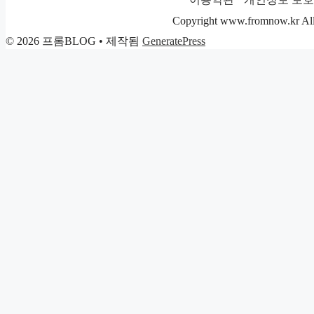
고
리
Copyright www.fromnow.kr All 
© 2026 프롬BLOG
• 제작됨
GeneratePress